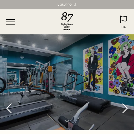
IL GRUPPO
Maison d'Art Collection
87 Hotel
ITA
77 Hotel
ITA
ENG
55 Hotel
Maison d'Art Apartments
Spagna 66 Luxury Apartment
Margana Apartments
Domus Laurina
H77 Apart Hotel
Palazzo Ottavia
Hotel Frattina