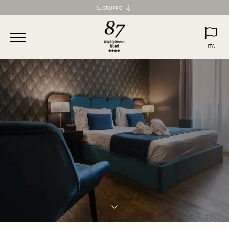
IL GRUPPO
Maison d'Art Collection
87 Hotel
ITA
77 Hotel
ITA
ENG
55 Hotel
Maison d'Art Apartments
Spagna 66 Luxury Apartment
Margana Apartments
Domus Laurina
H77 Apart Hotel
Palazzo Ottavia
Hotel Frattina