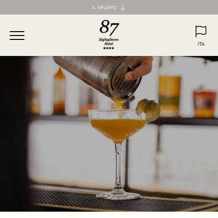
IL GRUPPO
Maison d'Art Collection
87 Hotel
ITA
77 Hotel
ITA
ENG
55 Hotel
Maison d'Art Apartments
Spagna 66 Luxury Apartment
Margana Apartments
Domus Laurina
H77 Apart Hotel
Palazzo Ottavia
Hotel Frattina